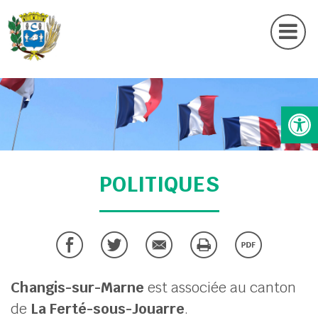
Actu
Contactez nous
UBMENU ( MA MAIRIE )
Ouv
UBMENU ( MES SERVICES )
UBMENU ( MA COMMUNE )
UBMENU ( MON CADRE DE VIE )
POLITIQUES
UBMENU ( SÉCURITÉ & PRÉVENTION )
Changis-sur-Marne
est associée au canton
de
La Ferté-sous-Jouarre
.