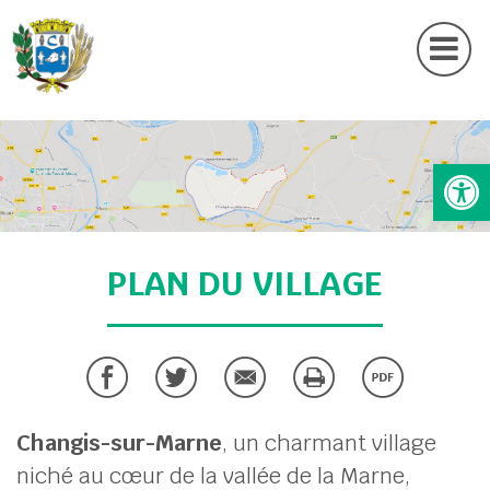
Actu
Contactez nous
UBMENU ( MA MAIRIE )
Ouv
UBMENU ( MES SERVICES )
UBMENU ( MA COMMUNE )
UBMENU ( MON CADRE DE VIE )
PLAN DU VILLAGE
UBMENU ( SÉCURITÉ & PRÉVENTION )
Changis-sur-Marne
, un charmant village
niché au cœur de la vallée de la Marne,