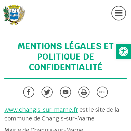
Actu
Contactez nous
UBMENU ( MA MAIRIE )
MENTIONS LÉGALES ET
Ouv
UBMENU ( MES SERVICES )
POLITIQUE DE
UBMENU ( MA COMMUNE )
CONFIDENTIALITÉ
UBMENU ( MON CADRE DE VIE )
UBMENU ( SÉCURITÉ & PRÉVENTION )
www.changis-sur-marne.fr
est le site de la
commune de Changis-sur-Marne.
Mairie de Changis-sur-Marne